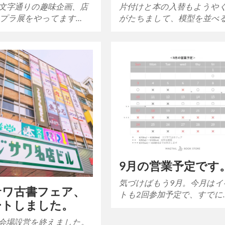
文字通りの趣味企画、店
片付けと本の入替もようや
プラ展をやってます…
がたちまして、模型を並べ
9月の営業予定です
気づけばもう9月。今月はイ
サワ古書フェア、
トも2回参加予定で、すでに
ートしました。
会場設営を終えました。