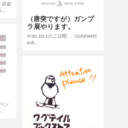
く目途
る…
（唐突ですが）ガンプ
ラ展やります。
9/30, 10/1の二日間、「GUNDAMS
in B…
。
ベン
…