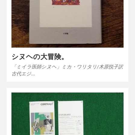
シヌヘの大冒険。
「ミイラ医師シヌヘ」ミカ・ワリタリ/木原悦子訳
古代エジ…